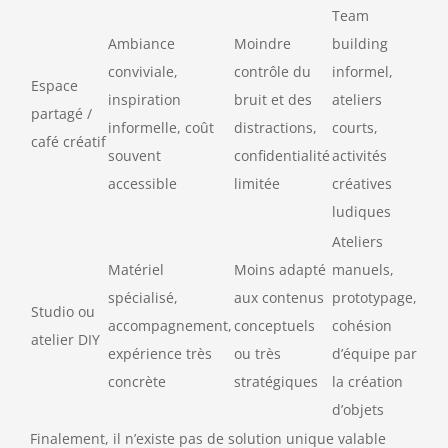
Team
Ambiance
Moindre
building
conviviale,
contrôle du
informel,
Espace
inspiration
bruit et des
ateliers
partagé /
informelle, coût
distractions,
courts,
café créatif
souvent
confidentialité
activités
accessible
limitée
créatives
ludiques
Ateliers
Matériel
Moins adapté
manuels,
spécialisé,
aux contenus
prototypage,
Studio ou
accompagnement,
conceptuels
cohésion
atelier DIY
expérience très
ou très
d’équipe par
concrète
stratégiques
la création
d’objets
Finalement, il n’existe pas de solution unique valable