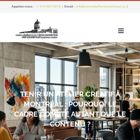
Skip
Appelez-nous
:
+1 514-907-9016
|
Email
:
info@centredaffairesmontreal.ca
|
to
content
TENIR UN ATELIER CRÉATIF À
MONTRÉAL : POURQUOI LE
CADRE COMPTE AUTANT QUE LE
CONTENU ?