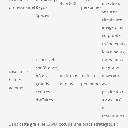
45 à 80$
direction,
professionnel
Regus,
personnes
séances
Spaces
clients avec
image plus
corporate.
Événements,
lancements,
Centres de
formations
conférence,
de grande
Niveau 3 :
hôtels,
80 à 150$
10 à 500
envergure
haut de
grands
et plus
personnes
avec
gamme
centres
production
d’affaires
AV avancée
et
restauration.
Dans cette grille, le CAVM occupe une place stratégique :