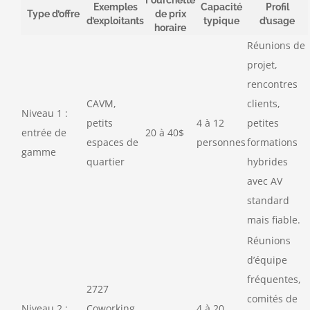
Exemples
Capacité
Profil
Type d’offre
de prix
d’exploitants
typique
d’usage
horaire
Réunions de
projet,
rencontres
CAVM,
clients,
Niveau 1 :
petits
4 à 12
petites
entrée de
20 à 40$
espaces de
personnes
formations
gamme
quartier
hybrides
avec AV
standard
mais fiable.
Réunions
d’équipe
fréquentes,
2727
comités de
Niveau 2 :
Coworking,
4 à 20