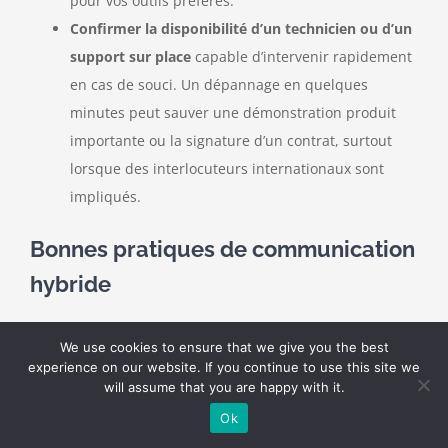
pour vos outils préférés.
Confirmer la disponibilité d’un technicien ou d’un
support sur place
capable d’intervenir rapidement
en cas de souci. Un dépannage en quelques
minutes peut sauver une démonstration produit
importante ou la signature d’un contrat, surtout
lorsque des interlocuteurs internationaux sont
impliqués.
Bonnes pratiques de communication
hybride
Veiller à l’inclusion de tous les participants
, sur
We use cookies to ensure that we give you the best
place et à distance, en explicitant les règles de
experience on our website. If you continue to use this site we
prise de parole dès le début. Par exemple, nommer
will assume that you are happy with it.
un membre de l’équipe en présentiel comme
Ok
“référent des participants à distance” chargé de