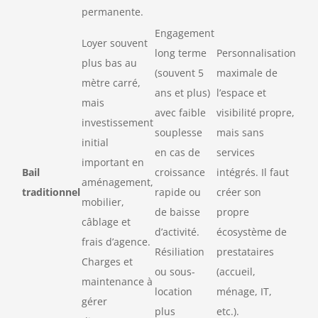
permanente.
Engagement
Loyer souvent
long terme
Personnalisation
plus bas au
(souvent 5
maximale de
mètre carré,
ans et plus)
l’espace et
mais
avec faible
visibilité propre,
investissement
souplesse
mais sans
initial
en cas de
services
important en
Bail
croissance
intégrés. Il faut
aménagement,
traditionnel
rapide ou
créer son
mobilier,
de baisse
propre
câblage et
d’activité.
écosystème de
frais d’agence.
Résiliation
prestataires
Charges et
ou sous-
(accueil,
maintenance à
location
ménage, IT,
gérer
plus
etc.).