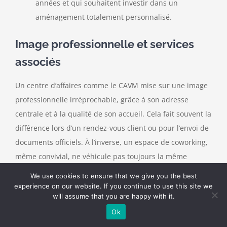
années et qui souhaitent investir dans un
aménagement totalement personnalisé.
Image professionnelle et services
associés
Un centre d’affaires comme le CAVM mise sur une image
professionnelle irréprochable, grâce à son adresse
centrale et à la qualité de son accueil. Cela fait souvent la
différence lors d’un rendez-vous client ou pour l’envoi de
documents officiels. À l’inverse, un espace de coworking,
même convivial, ne véhicule pas toujours la même
crédibilité, et les services administratifs sont rarement
We use cookies to ensure that we give you the best
inclus dans l’offre de base.
experience on our website. If you continue to use this site we
will assume that you are happy with it.
Selon vos besoins, le coworking n’est pas forcément plus
Ok
économique ou plus flexible qu’un centre d’affaires: il est