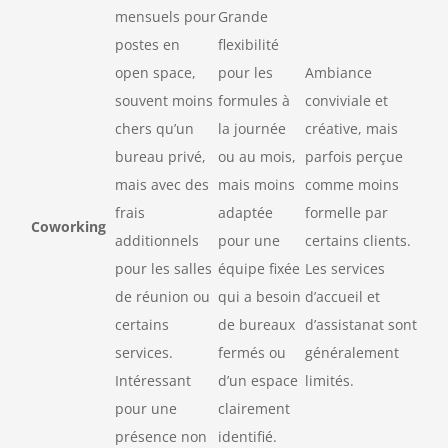
mensuels pour
Grande
postes en
flexibilité
open space,
pour les
Ambiance
souvent moins
formules à
conviviale et
chers qu’un
la journée
créative, mais
bureau privé,
ou au mois,
parfois perçue
mais avec des
mais moins
comme moins
frais
adaptée
formelle par
Coworking
additionnels
pour une
certains clients.
pour les salles
équipe fixée
Les services
de réunion ou
qui a besoin
d’accueil et
certains
de bureaux
d’assistanat sont
services.
fermés ou
généralement
Intéressant
d’un espace
limités.
pour une
clairement
présence non
identifié.