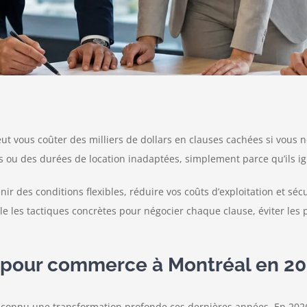
ut vous coûter des milliers de dollars en clauses cachées si vous 
s ou des durées de location inadaptées, simplement parce qu’ils igno
nir des conditions flexibles, réduire vos coûts d’exploitation et s
e les tactiques concrètes pour négocier chaque clause, éviter les p
on pour commerce à Montréal en 2
a connu une transformation profonde ces dernières années. En 202