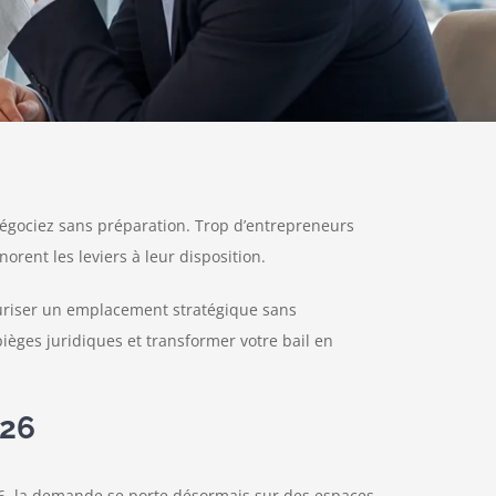
négociez sans préparation. Trop d’entrepreneurs
rent les leviers à leur disposition.
écuriser un emplacement stratégique sans
ièges juridiques et transformer votre bail en
026
6, la demande se porte désormais sur des espaces