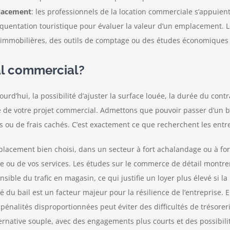
placement
: les professionnels de la location commerciale s’appuien
fréquentation touristique pour évaluer la valeur d’un emplacement.
s immobilières, des outils de comptage ou des études économiques 
al commercial?
rd’hui, la possibilité d’ajuster la surface louée, la durée du contra
ité de votre projet commercial. Admettons que pouvoir passer d’un 
tés ou de frais cachés. C’est exactement ce que recherchent les ent
placement bien choisi, dans un secteur à fort achalandage ou à f
tique ou de vos services. Les études sur le commerce de détail mon
ble du trafic en magasin, ce qui justifie un loyer plus élevé si la 
lité du bail est un facteur majeur pour la résilience de l’entreprise. 
s pénalités disproportionnées peut éviter des difficultés de trésor
ternative souple, avec des engagements plus courts et des possibili