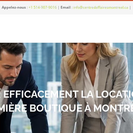
Appelez-nous
:
+1 514-907-9016
|
Email
:
info@centredaffairesmontreal.ca
|
EFFICACEMENT LA LOCAT
MIÈRE BOUTIQUE À MONTRÉ