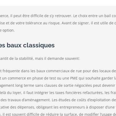
rce, il peut être difficile de s’y retrouver. Le choix entre un bail c
ise et de votre tolérance au risque. Avant de signer, il est utile de
e option.
es baux classiques
antit de la stabilité, mais il demande souvent:
st fréquente dans les baux commerciaux de rue pour des locaux de 
t un commerce en phase de test ou une PME qui souhaite garder la l
agement long terme sans clauses de sortie négociées peut devenir u
delà du loyer, il faut intégrer les taxes foncières refacturées, les f
 à des travaux d’aménagement. Les études de coûts d’exploitation
ative des dépenses, obligeant les entrepreneurs à disposer d’une t
, il est souvent difficile de réduire la surface, de modifier l’usage