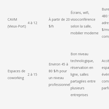
Bure
Écrans, wifi,
480 
CAVM
À partir de 20
visioconférence
4 à 12
adre
(Vieux-Port)
$/h
selon la salle,
$/mo
mobilier moderne
comp
Bon niveau
technologique,
Accè
Environ 45 à
réservation en
esp
Espaces de
80 $/h pour
2 à 15
ligne, salles
évé
coworking
un niveau
partagées entre
com
professionnel
plusieurs
parf
entreprises