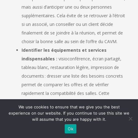
mais aussi d’anticiper une ou deux personnes
supplémentaires. Cela évite de se retrouver à l’étroit
si un associé, un conseiller ou un client décide
finalement de se joindre à la réunion, et permet de
choisir la bonne salle au sein de l’offre du CAVM.
Identifier les équipements et services
indispensables :
visioconférence, écran partagé,
tableau blanc, restauration légère, impression de
documents : dresser une liste des besoins concrets
permet de comparer les offres et de vérifier
rapidement la compatibilité des salles. Cette
démarche évite les improvisations techniques et
We use cookies to ensure that we give you the best
garantit un démarrage fluide de la réunion.
experience on our website. If you continue to use this site we
Fixer un budget par heure, demi-journée ou
will assume that you are happy with it.
journée :
déterminer un budget réaliste en amont
Ok
facilite les arbitrages entre différents prestataires. À