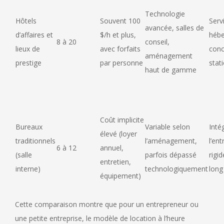
Technologie
Hôtels
Souvent 100
Servi
avancée, salles de
d’affaires et
$/h et plus,
héb
8 à 20
conseil,
lieux de
avec forfaits
conc
aménagement
prestige
par personne
stat
haut de gamme
Coût implicite
Bureaux
Variable selon
Inté
élevé (loyer
traditionnels
l’aménagement,
l’en
6 à 12
annuel,
(salle
parfois dépassé
rigi
entretien,
interne)
technologiquement
long
équipement)
Cette comparaison montre que pour un entrepreneur ou
une petite entreprise, le modèle de location à l’heure