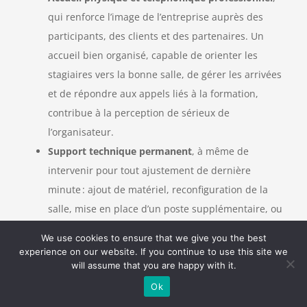
qui renforce l’image de l’entreprise auprès des
participants, des clients et des partenaires. Un
accueil bien organisé, capable de orienter les
stagiaires vers la bonne salle, de gérer les arrivées
et de répondre aux appels liés à la formation,
contribue à la perception de sérieux de
l’organisateur.
Support technique permanent
, à même de
intervenir pour tout ajustement de dernière
minute : ajout de matériel, reconfiguration de la
salle, mise en place d’un poste supplémentaire, ou
résolution d’un incident de connexion. Les
We use cookies to ensure that we give you the best
organismes qui opèrent dans des domaines
experience on our website. If you continue to use this site we
sensibles, comme la cybersécurité, apprécient
will assume that you are happy with it.
particulièrement la présence d’équipes techniques
Ok
capables de adapter rapidement l’environnement à